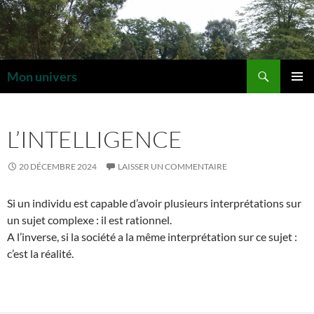
Aller
au
contenu
Recherche
Mon univers
MENU
PRINCI
L’INTELLIGENCE
20 DÉCEMBRE 2024
LAISSER UN COMMENTAIRE
Si un individu est capable d’avoir plusieurs interprétations sur
un sujet complexe : il est rationnel.
A l’inverse, si la société a la même interprétation sur ce sujet :
c’est la réalité.