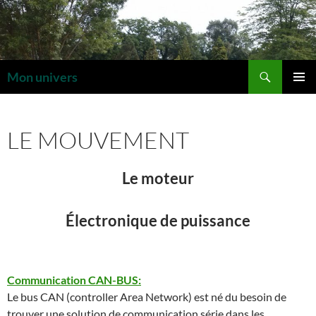
Aller
au
contenu
Recherche
Mon univers
MENU
PRINCI
LE MOUVEMENT
Le moteur
Électronique de puissance
Communication CAN-BUS:
Le bus CAN (controller Area Network) est né du besoin de
trouver une solution de communication série dans les