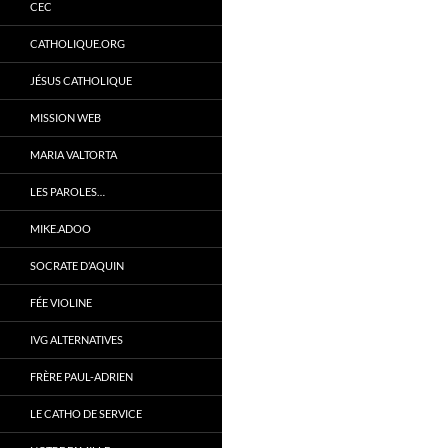
CEC
CATHOLIQUE.ORG
JÉSUS CATHOLIQUE
MISSION WEB
MARIA VALTORTA
LES PAROLES…
MIKE.ADOO
SOCRATE D’AQUIN
FÉE VIOLINE
IVG ALTERNATIVES
FRÈRE PAUL-ADRIEN
LE CATHO DE SERVICE