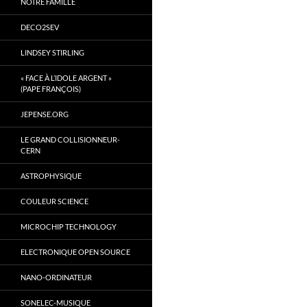
NOTRE FAMILLE
DECO2SEV
LINDSEY STIRLING
« FACE À L’IDOLE ARGENT »
(PAPE FRANÇOIS)
JEPENSE.ORG
LE GRAND COLLISIONNEUR-
CERN
ASTROPHYSIQUE
COULEUR SCIENCE
MICROCHIP TECHNOLOGY
ELECTRONIQUE OPEN SOURCE
NANO-ORDINATEUR
SONELEC-MUSIQUE