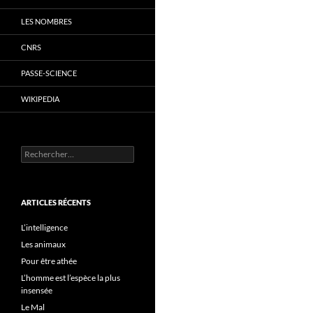
LES NOMBRES
CNRS
PASSE-SCIENCE
WIKIPEDIA
Rechercher :
ARTICLES RÉCENTS
L’intelligence
Les animaux
Pour être athée
L’homme est l’espèce la plus
insensée
Le Mal