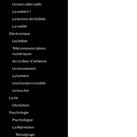
Univers alternatifs
La matière ?
La tension de Hubble
La réalité
Electronique
Les bébés
Télécommunications
numériques
Accordeur d’antenne
Le mouvement
La lumière
Une lumière invisible
Le toucher
La vie
L’évolution
Psychologie
Psychologue
La dépression
Témoignage