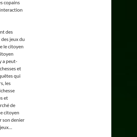
les copains
 interaction
ent des
t des jeux du
e le citoyen
citoyen
y a peut-
ichesses et
nquêtes qui
s, les
ichesse
s et
rché de
e citoyen
er son denier
s jeux…