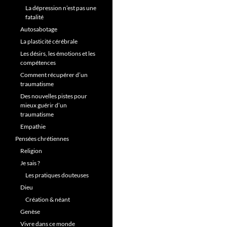
La dépression n’est pas une
fatalité
Autosabotage
La plasticité cérébrale
Les désirs, les émotions et les
compétences
Comment récupérer d’un
traumatisme
Des nouvelles pistes pour
mieux guérir d’un
traumatisme
Empathie
Pensées chrétiennes
Religion
Je sais ?
Les pratiques douteuses
Dieu
Création & néant
Genèse
Vivre dans ce monde