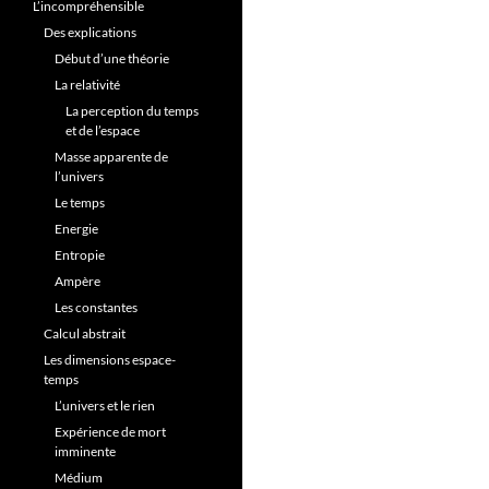
L’incompréhensible
Des explications
Début d’une théorie
La relativité
La perception du temps
et de l’espace
Masse apparente de
l’univers
Le temps
Energie
Entropie
Ampère
Les constantes
Calcul abstrait
Les dimensions espace-
temps
L’univers et le rien
Expérience de mort
imminente
Médium