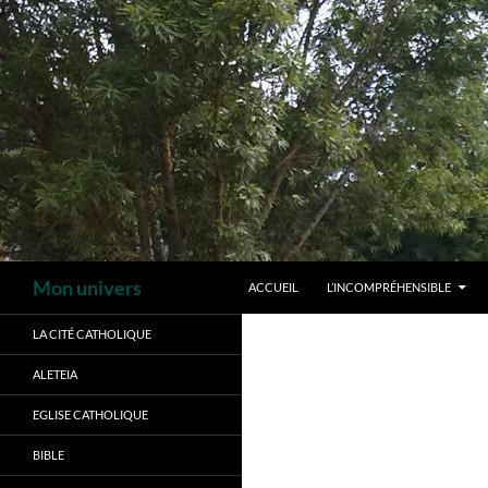
Aller
au
contenu
Recherche
Mon univers
ACCUEIL
L’INCOMPRÉHENSIBLE
LA CITÉ CATHOLIQUE
ALETEIA
EGLISE CATHOLIQUE
BIBLE