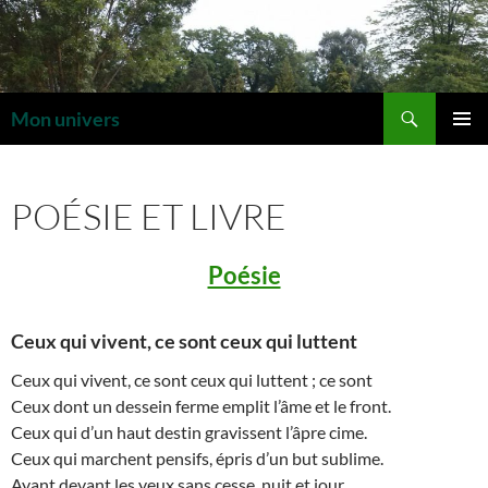
Aller
au
contenu
Recherche
Mon univers
MENU
PRINCI
POÉSIE ET LIVRE
Poésie
Ceux qui vivent, ce sont ceux qui luttent
Ceux qui vivent, ce sont ceux qui luttent ; ce sont
Ceux dont un dessein ferme emplit l’âme et le front.
Ceux qui d’un haut destin gravissent l’âpre cime.
Ceux qui marchent pensifs, épris d’un but sublime.
Ayant devant les yeux sans cesse, nuit et jour,