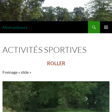
Aller
au
contenu
Recherche
Mon univers
MENU
PRINCI
ACTIVITÉS SPORTIVES
ROLLER
Freinage « slide »
Lecteur
vidéo