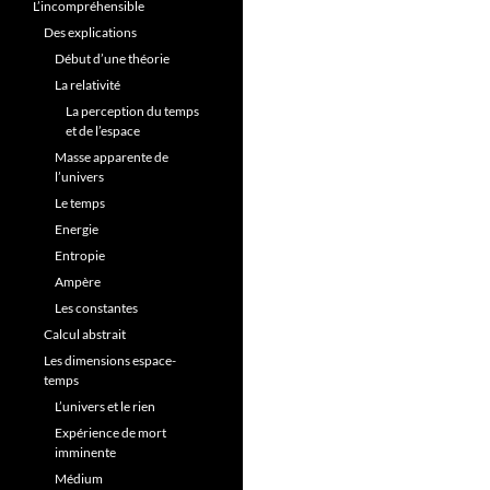
L’incompréhensible
Des explications
Début d’une théorie
La relativité
La perception du temps
et de l’espace
Masse apparente de
l’univers
Le temps
Energie
Entropie
Ampère
Les constantes
Calcul abstrait
Les dimensions espace-
temps
L’univers et le rien
Expérience de mort
imminente
Médium