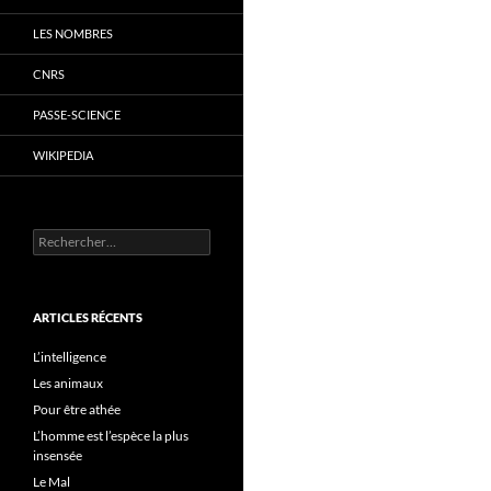
LES NOMBRES
CNRS
PASSE-SCIENCE
WIKIPEDIA
Rechercher :
ARTICLES RÉCENTS
L’intelligence
Les animaux
Pour être athée
L’homme est l’espèce la plus
insensée
Le Mal