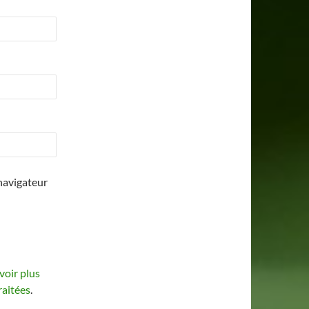
navigateur
voir plus
raitées
.