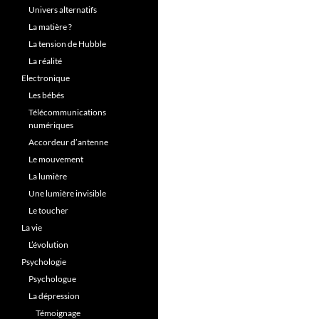
Univers alternatifs
La matière ?
La tension de Hubble
La réalité
Electronique
Les bébés
Télécommunications
numériques
Accordeur d’antenne
Le mouvement
La lumière
Une lumière invisible
Le toucher
La vie
L’évolution
Psychologie
Psychologue
La dépression
Témoignage