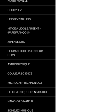
NOTRE FAMILLE
DECO2SEV
LINDSEY STIRLING
« FACE À L’IDOLE ARGENT »
(PAPE FRANÇOIS)
JEPENSE.ORG
LE GRAND COLLISIONNEUR-
CERN
ASTROPHYSIQUE
COULEUR SCIENCE
MICROCHIP TECHNOLOGY
ELECTRONIQUE OPEN SOURCE
NANO-ORDINATEUR
SONELEC-MUSIQUE