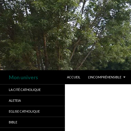
Aller
au
contenu
Recherche
Mon univers
ACCUEIL
L’INCOMPRÉHENSIBLE
LA CITÉ CATHOLIQUE
ALETEIA
EGLISE CATHOLIQUE
BIBLE