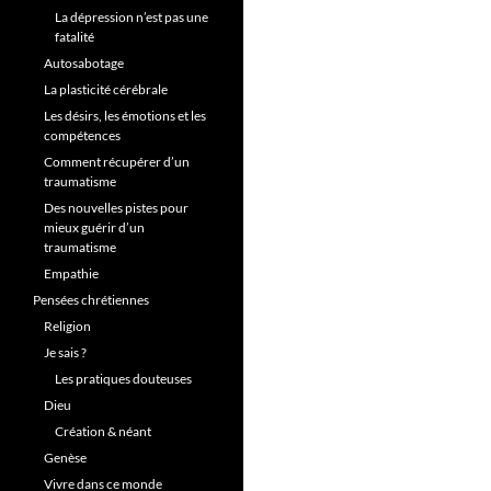
La dépression n’est pas une
fatalité
Autosabotage
La plasticité cérébrale
Les désirs, les émotions et les
compétences
Comment récupérer d’un
traumatisme
Des nouvelles pistes pour
mieux guérir d’un
traumatisme
Empathie
Pensées chrétiennes
Religion
Je sais ?
Les pratiques douteuses
Dieu
Création & néant
Genèse
Vivre dans ce monde