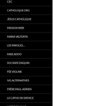
CEC
CATHOLIQUE.ORG
JÉSUS CATHOLIQUE
MISSION WEB
MARIA VALTORTA
LES PAROLES…
MIKE.ADOO
SOCRATE D’AQUIN
FÉE VIOLINE
IVG ALTERNATIVES
FRÈRE PAUL-ADRIEN
LE CATHO DE SERVICE