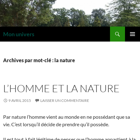
Aller
au
contenu
Recherche
Mon univers
MENU
PRINCI
Archives par mot-clé : la nature
L’HOMME ET LA NATURE
9 AVRIL 2015
LAISSER UN COMMENTAIRE
Par nature l’homme vient au monde en ne possédant que sa
vie. C’est lorsqu’il décide de prendre qu’il possède.
Il est tout à fait légitime de penser que l’homme appartient à la