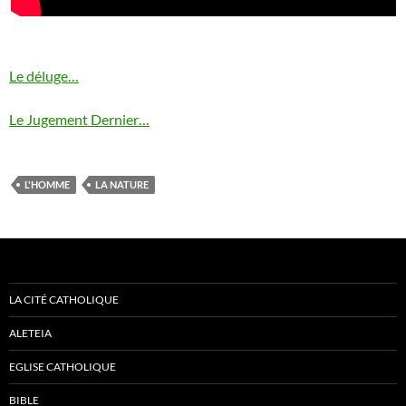
Le déluge…
Le Jugement Dernier…
L'HOMME
LA NATURE
LA CITÉ CATHOLIQUE
ALETEIA
EGLISE CATHOLIQUE
BIBLE