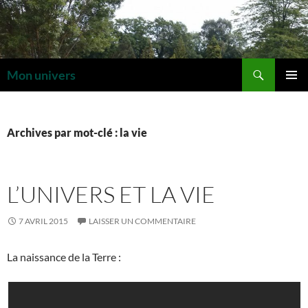
Aller
au
contenu
Recherche
Mon univers
MENU
PRINCI
Archives par mot-clé : la vie
L’UNIVERS ET LA VIE
7 AVRIL 2015
LAISSER UN COMMENTAIRE
La naissance de la Terre :