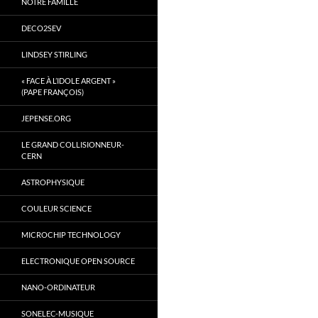
NOTRE FAMILLE
DECO2SEV
LINDSEY STIRLING
« FACE À L’IDOLE ARGENT »
(PAPE FRANÇOIS)
JEPENSE.ORG
LE GRAND COLLISIONNEUR-
CERN
ASTROPHYSIQUE
COULEUR SCIENCE
MICROCHIP TECHNOLOGY
ELECTRONIQUE OPEN SOURCE
NANO-ORDINATEUR
SONELEC-MUSIQUE