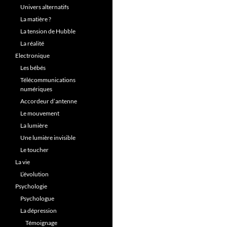
Univers alternatifs
La matière ?
La tension de Hubble
La réalité
Electronique
Les bébés
Télécommunications
numériques
Accordeur d’antenne
Le mouvement
La lumière
Une lumière invisible
Le toucher
La vie
L’évolution
Psychologie
Psychologue
La dépression
Témoignage