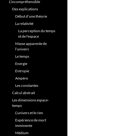
L’incompréhensible
Des explications
Début d’une théorie
La relativité
La perception du temps
et de l’espace
Masse apparente de
l’univers
Le temps
Energie
Entropie
Ampère
Les constantes
Calcul abstrait
Les dimensions espace-
temps
L’univers et le rien
Expérience de mort
imminente
Médium