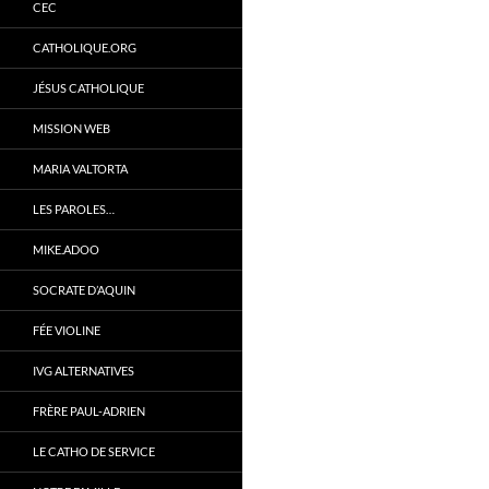
CEC
CATHOLIQUE.ORG
JÉSUS CATHOLIQUE
MISSION WEB
MARIA VALTORTA
LES PAROLES…
MIKE.ADOO
SOCRATE D’AQUIN
FÉE VIOLINE
IVG ALTERNATIVES
FRÈRE PAUL-ADRIEN
LE CATHO DE SERVICE