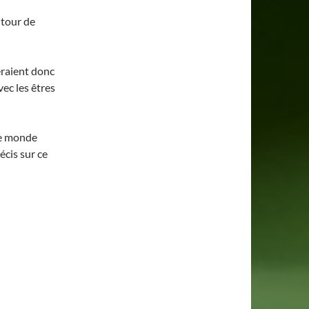
utour de
raient donc
vec les êtres
le monde
écis sur ce