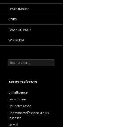
LES NOMBRES
CNRS
PASSE-SCIENCE
WIKIPEDIA
Rechercher :
ARTICLES RÉCENTS
L’intelligence
Les animaux
Pour être athée
L’homme est l’espèce la plus
insensée
Le Mal