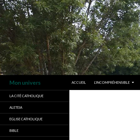
Aller
au
contenu
Recherche
Mon univers
ACCUEIL
L’INCOMPRÉHENSIBLE
LA CITÉ CATHOLIQUE
ALETEIA
EGLISE CATHOLIQUE
BIBLE