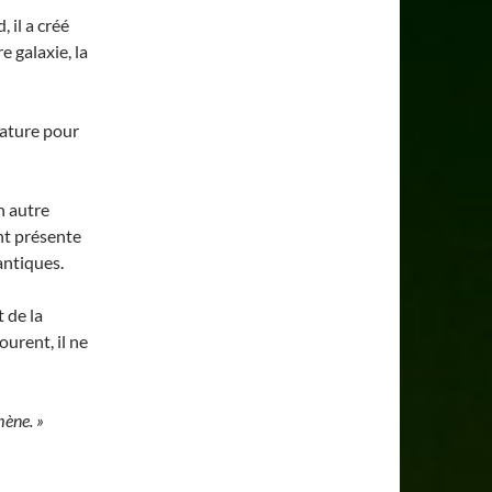
 il a créé
 galaxie, la
nature pour
n autre
ent présente
antiques.
 de la
urent, il ne
amène. »