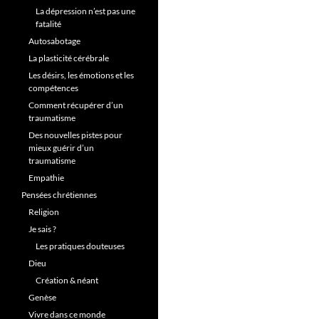
La dépression n’est pas une
fatalité
Autosabotage
La plasticité cérébrale
Les désirs, les émotions et les
compétences
Comment récupérer d’un
traumatisme
Des nouvelles pistes pour
mieux guérir d’un
traumatisme
Empathie
Pensées chrétiennes
Religion
Je sais ?
Les pratiques douteuses
Dieu
Création & néant
Genèse
Vivre dans ce monde